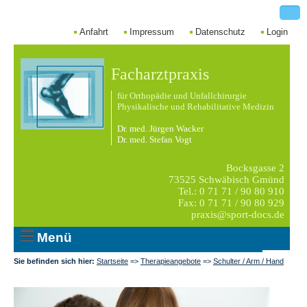
Anfahrt
Impressum
Datenschutz
Login
Facharztpraxis
für Orthopädie und Unfallchirurgie
Physikalische und Rehabilitative Medizin
Dr. med. Jürgen Wacker
Dr. med. Stefan Vogt
Bocksgasse 2
73525 Schwäbisch Gmünd
Tel.: 0 71 71 / 90 80 910
Fax: 0 71 71 / 90 80 929
praxis@sport-docs.de
Menü
Sie befinden sich hier:
Startseite
=>
Therapieangebote
=>
Schulter / Arm / Hand