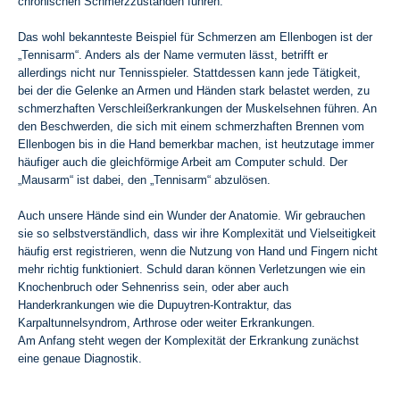
chronischen Schmerzzuständen führen.
Das wohl bekannteste Beispiel für Schmerzen am Ellenbogen ist der
„Tennisarm“. Anders als der Name vermuten lässt, betrifft er
allerdings nicht nur Tennisspieler. Stattdessen kann jede Tätigkeit,
bei der die Gelenke an Armen und Händen stark belastet werden, zu
schmerzhaften Verschleißerkrankungen der Muskelsehnen führen. An
den Beschwerden, die sich mit einem schmerzhaften Brennen vom
Ellenbogen bis in die Hand bemerkbar machen, ist heutzutage immer
häufiger auch die gleichförmige Arbeit am Computer schuld. Der
„Mausarm“ ist dabei, den „Tennisarm“ abzulösen.
Auch unsere Hände sind ein Wunder der Anatomie. Wir gebrauchen
sie so selbstverständlich, dass wir ihre Komplexität und Vielseitigkeit
häufig erst registrieren, wenn die Nutzung von Hand und Fingern nicht
mehr richtig funktioniert. Schuld daran können Verletzungen wie ein
Knochenbruch oder Sehnenriss sein, oder aber auch
Handerkrankungen wie die Dupuytren-Kontraktur, das
Karpaltunnelsyndrom, Arthrose oder weiter Erkrankungen.
Am Anfang steht wegen der Komplexität der Erkrankung zunächst
eine genaue Diagnostik.