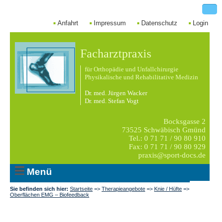
Anfahrt
Impressum
Datenschutz
Login
Facharztpraxis
für Orthopädie und Unfallchirurgie
Physikalische und Rehabilitative Medizin
Dr. med. Jürgen Wacker
Dr. med. Stefan Vogt
Bocksgasse 2
73525 Schwäbisch Gmünd
Tel.: 0 71 71 / 90 80 910
Fax: 0 71 71 / 90 80 929
praxis@sport-docs.de
Menü
Sie befinden sich hier:
Startseite
=>
Therapieangebote
=>
Knie / Hüfte
=>
Oberflächen EMG – Biofeedback