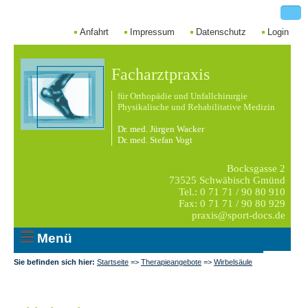
Anfahrt
Impressum
Datenschutz
Login
Facharztpraxis
für Orthopädie und Unfallchirurgie
Physikalische und Rehabilitative Medizin
Dr. med. Jürgen Wacker
Dr. med. Stefan Vogt
Bocksgasse 2
73525 Schwäbisch Gmünd
Tel.: 0 71 71 / 90 80 910
Fax: 0 71 71 / 90 80 929
praxis@sport-docs.de
Menü
Sie befinden sich hier:
Startseite
=>
Therapieangebote
=>
Wirbelsäule