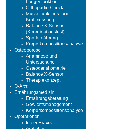
Lungenfunktion
Orthopädie-Check
Muskelfunktions- und
Kraftmessung
Balance X-Sensor
(Koordinationstest)
Sporternährung
Körperkompositionsanalyse
Osteoporose
Anamnese und
Untersuchung
Osteodensitometrie
Balance X-Sensor
Therapiekonzept
D-Arzt
Ernährungsmedizin
Ernährungsberatung
Gewichtsmanagement
Körperkompositionsanalyse
Operationen
In der Praxis
Ambulant