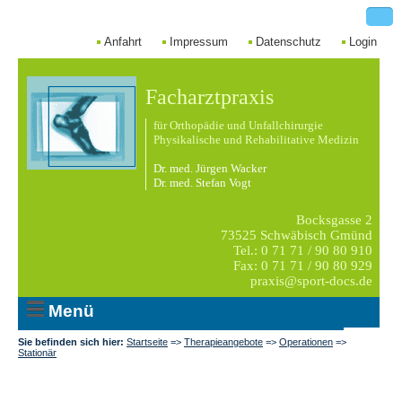
Anfahrt
Impressum
Datenschutz
Login
Facharztpraxis
für Orthopädie und Unfallchirurgie
Physikalische und Rehabilitative Medizin
Dr. med. Jürgen Wacker
Dr. med. Stefan Vogt
Bocksgasse 2
73525 Schwäbisch Gmünd
Tel.: 0 71 71 / 90 80 910
Fax: 0 71 71 / 90 80 929
praxis@sport-docs.de
Menü
Sie befinden sich hier:
Startseite
=>
Therapieangebote
=>
Operationen
=>
Stationär