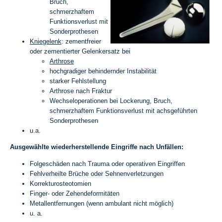
Bruch,
schmerzhaftem
Funktionsverlust mit
Sonderprothesen
Kniegelenk
: zementfreier
oder zementierter Gelenkersatz bei
Arthrose
hochgradiger behindernder Instabilität
starker Fehlstellung
Arthrose nach Fraktur
Wechseloperationen bei Lockerung, Bruch,
schmerzhaftem Funktionsverlust mit achsgeführten
Sonderprothesen
u.a.
Ausgewählte wiederherstellende Eingriffe nach Unfällen:
Folgeschäden nach Trauma oder operativen Eingriffen
Fehlverheilte Brüche oder Sehnenverletzungen
Korrekturosteotomien
Finger- oder Zehendeformitäten
Metallentfernungen (wenn ambulant nicht möglich)
u. a.